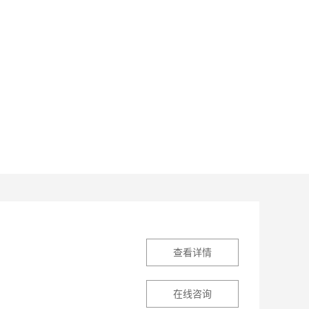
查看详情
在线咨询