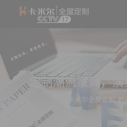
定制潮流家具，演
卡米尔全屋定制·新