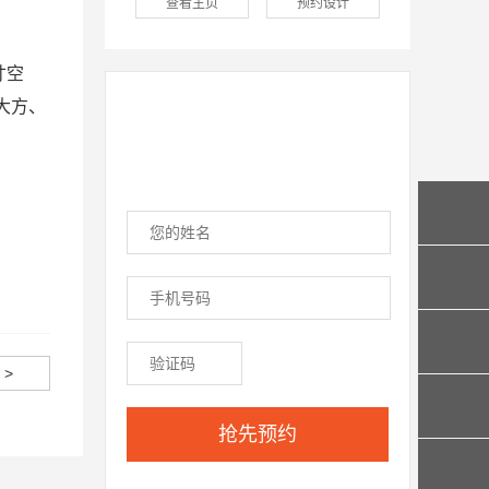
查看主页
预约设计
寸空
大方、
 >