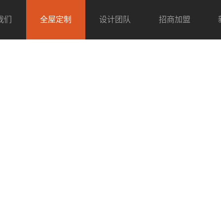
我们
全屋定制
设计团队
招商加盟
制潮流家具，演绎品质
- 全屋定制·九大空间 -