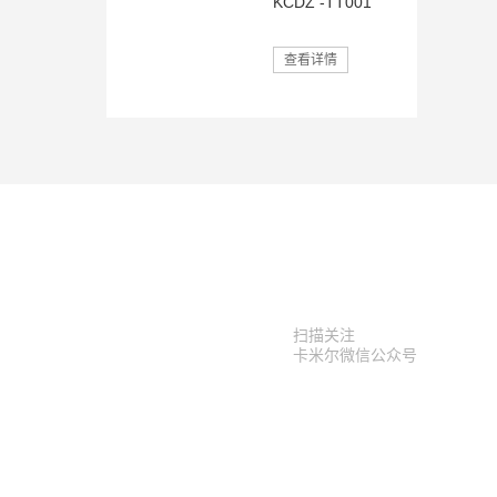
KCDZ -TT001
查看详情
扫描关注
卡米尔微信公众号